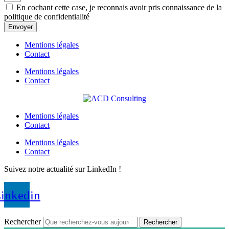
En cochant cette case, je reconnais avoir pris connaissance de la
politique de confidentialité
Envoyer
Mentions légales
Contact
Mentions légales
Contact
Mentions légales
Contact
Mentions légales
Contact
Suivez notre actualité sur LinkedIn !
inkedin
– Site propulsé par
Armadiyo
&
Spirale Développement
–
Rechercher
Rechercher