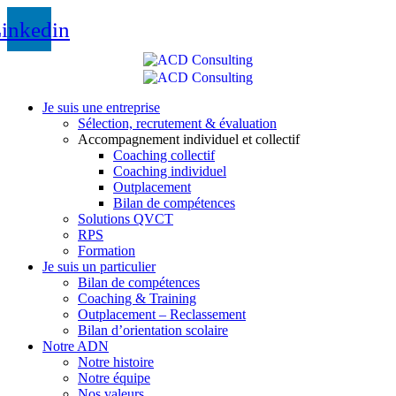
inkedin
Je suis une entreprise
Sélection, recrutement & évaluation
Accompagnement individuel et collectif
Coaching collectif
Coaching individuel
Outplacement
Bilan de compétences
Solutions QVCT
RPS
Formation
Je suis un particulier
Bilan de compétences
Coaching & Training
Outplacement – Reclassement
Bilan d’orientation scolaire
Notre ADN
Notre histoire
Notre équipe
Nos valeurs