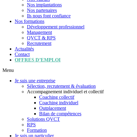
Nos implantations
Nos partenaires
Ils nous font confiance
Nos formations
Développement professionnel
Management
QVCT & RPS
Recrutement
Actualités
Contact
OFFRES D’EMPLOI
Menu
Je suis une entreprise
Sélection, recrutement & évaluation
Accompagnement individuel et collectif
Coaching collectif
Coaching individuel
Outplacement
Bilan de compétences
Solutions QVCT
RPS
Formation
Je suis un particulier