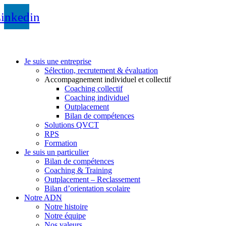
inkedin
Je suis une entreprise
Sélection, recrutement & évaluation
Accompagnement individuel et collectif
Coaching collectif
Coaching individuel
Outplacement
Bilan de compétences
Solutions QVCT
RPS
Formation
Je suis un particulier
Bilan de compétences
Coaching & Training
Outplacement – Reclassement
Bilan d’orientation scolaire
Notre ADN
Notre histoire
Notre équipe
Nos valeurs