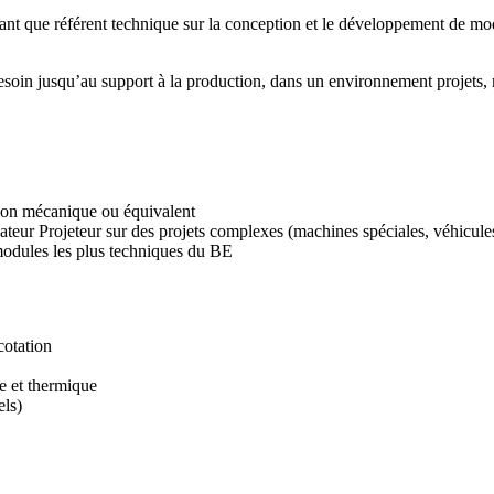
nt que référent technique sur la conception et le développement de mod
esoin jusqu’au support à la production, dans un environnement projets, mu
ion mécanique ou équivalent
teur Projeteur sur des projets complexes (machines spéciales, véhicul
modules les plus techniques du BE
cotation
e et thermique
els)