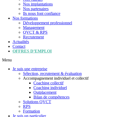
Nos implantations
Nos partenaires
Ils nous font confiance
Nos formations
Développement professionnel
Management
QVCT & RPS
Recrutement
Actualités
Contact
OFFRES D’EMPLOI
Menu
Je suis une entreprise
Sélection, recrutement & évaluation
Accompagnement individuel et collectif
Coaching collectif
Coaching individuel
Outplacement
Bilan de compétences
Solutions QVCT
RPS
Formation
Je suis un particulier