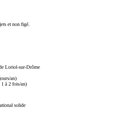
ts et non figé.
 de Loriol-sur-Drôme
jours/an)
1 à 2 fois/an)
tional solide