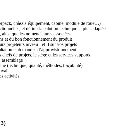
werpack, châssis-équipement, cabine, module de roue…)
tionnelles, et définir la solution technique la plus adaptée
 ainsi que les nomenclatures associées
 plans et du bon fonctionnement du produit
urs projeteurs niveau I et II sur vos projets
sultation et demandes d’approvisionnement
 chefs de projets, le siège et les services supports
 d’assemblage
ue (technique, qualité, méthodes, traçabilité)
avail
s activités.
13)