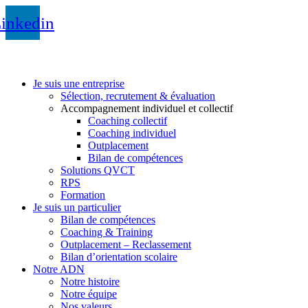
inkedin
Je suis une entreprise
Sélection, recrutement & évaluation
Accompagnement individuel et collectif
Coaching collectif
Coaching individuel
Outplacement
Bilan de compétences
Solutions QVCT
RPS
Formation
Je suis un particulier
Bilan de compétences
Coaching & Training
Outplacement – Reclassement
Bilan d’orientation scolaire
Notre ADN
Notre histoire
Notre équipe
Nos valeurs