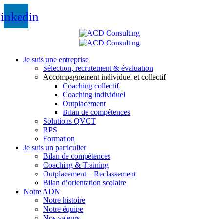
inkedin
Je suis une entreprise
Sélection, recrutement & évaluation
Accompagnement individuel et collectif
Coaching collectif
Coaching individuel
Outplacement
Bilan de compétences
Solutions QVCT
RPS
Formation
Je suis un particulier
Bilan de compétences
Coaching & Training
Outplacement – Reclassement
Bilan d’orientation scolaire
Notre ADN
Notre histoire
Notre équipe
Nos valeurs