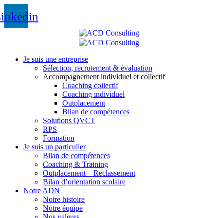
inkedin
Je suis une entreprise
Sélection, recrutement & évaluation
Accompagnement individuel et collectif
Coaching collectif
Coaching individuel
Outplacement
Bilan de compétences
Solutions QVCT
RPS
Formation
Je suis un particulier
Bilan de compétences
Coaching & Training
Outplacement – Reclassement
Bilan d’orientation scolaire
Notre ADN
Notre histoire
Notre équipe
Nos valeurs